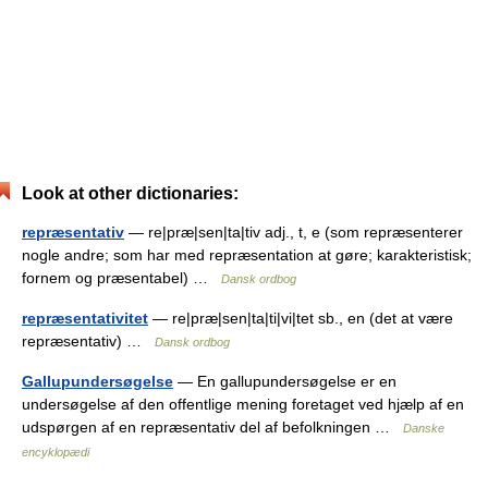
Look at other dictionaries:
repræsentativ
— re|præ|sen|ta|tiv adj., t, e (som repræsenterer
nogle andre; som har med repræsentation at gøre; karakteristisk;
fornem og præsentabel) …
Dansk ordbog
repræsentativitet
— re|præ|sen|ta|ti|vi|tet sb., en (det at være
repræsentativ) …
Dansk ordbog
Gallupundersøgelse
— En gallupundersøgelse er en
undersøgelse af den offentlige mening foretaget ved hjælp af en
udspørgen af en repræsentativ del af befolkningen …
Danske
encyklopædi