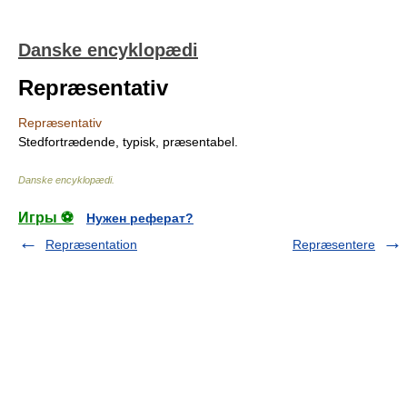
Danske encyklopædi
Repræsentativ
Repræsentativ
Stedfortrædende, typisk, præsentabel.
Danske encyklopædi
.
Игры ⚽
Нужен реферат?
Repræsentation
Repræsentere