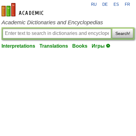
RU
DE
ES
FR
en-academic.com
Academic Dictionaries and Encyclopedias
Search!
Interpretations
Translations
Books
Игры ⚽